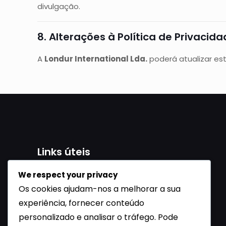
divulgação.
8. Alterações à Política de Privacid
A
Londur International Lda.
poderá atualizar est
Links úteis
Política de Privacidade
We respect your privacy
Termos & Condições
Os cookies ajudam-nos a melhorar a sua
Livro de Reclamações
experiência, fornecer conteúdo
personalizado e analisar o tráfego. Pode