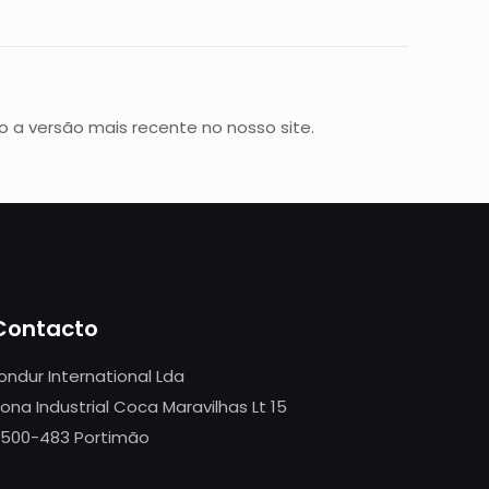
o a versão mais recente no nosso site.
Contacto
ondur International Lda
ona Industrial Coca Maravilhas Lt 15
500-483 Portimão