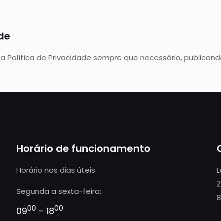
ade
a Política de Privacidade sempre que necessário, publicand
Horário de funcionamento
Horário nos dias úteis
L
Z
Segunda a sexta-feira:
8
00
00
09
– 18