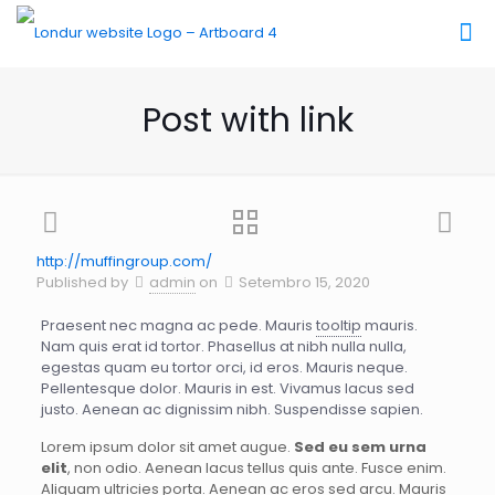
Post with link
http://muffingroup.com/
Published by
admin
on
Setembro 15, 2020
Praesent nec magna ac pede. Mauris
tooltip
mauris.
Nam quis erat id tortor. Phasellus at nibh nulla nulla,
egestas quam eu tortor orci, id eros. Mauris neque.
Pellentesque dolor. Mauris in est. Vivamus lacus sed
justo. Aenean ac dignissim nibh. Suspendisse sapien.
Lorem ipsum dolor sit amet augue.
Sed eu sem urna
elit
, non odio. Aenean lacus tellus quis ante. Fusce enim.
Aliquam ultricies porta. Aenean ac eros sed arcu. Mauris