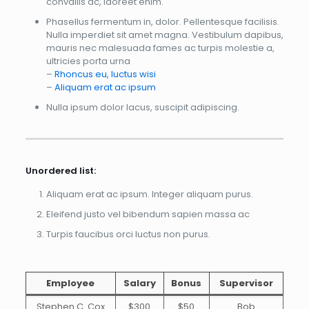
convallis ac, laoreet enim.
Phasellus fermentum in, dolor. Pellentesque facilisis.
Nulla imperdiet sit amet magna. Vestibulum dapibus,
mauris nec malesuada fames ac turpis molestie a,
ultricies porta urna
–
Rhoncus eu, luctus wisi
–
Aliquam erat ac ipsum
Nulla ipsum dolor lacus, suscipit adipiscing.
Unordered list:
Aliquam erat ac ipsum. Integer aliquam purus.
Eleifend justo vel bibendum sapien massa ac
Turpis faucibus orci luctus non purus.
Employee
Salary
Bonus
Supervisor
Stephen C. Cox
$300
$50
Bob