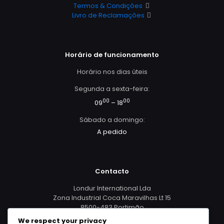
Termos & Condições
Livro de Reclamações
Horário de funcionamento
Horário nos dias úteis
Segunda a sexta-feira:
00
00
09
– 18
Sábado a domingo:
A pedido
Contacto
Londur International Lda
Zona Industrial Coca Maravilhas Lt 15
8500-483 Portimão
We respect your privacy