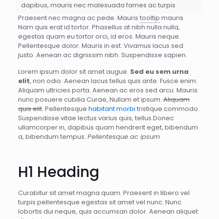
dapibus, mauris nec malesuada fames ac turpis
Praesent nec magna ac pede. Mauris
tooltip
mauris.
Nam quis erat id tortor. Phasellus at nibh nulla nulla,
egestas quam eu tortor orci, id eros. Mauris neque.
Pellentesque dolor. Mauris in est. Vivamus lacus sed
justo. Aenean ac dignissim nibh. Suspendisse sapien.
Lorem ipsum dolor sit amet augue.
Sed eu sem urna
elit
, non odio. Aenean lacus tellus quis ante. Fusce enim.
Aliquam ultricies porta. Aenean ac eros sed arcu. Mauris
nunc posuere cubilia Curae, Nullam et ipsum.
Aliquam
quis elit
. Pellentesque
habitant morbi
tristique commodo.
Suspendisse vitae lectus varius quis, tellus.Donec
ullamcorper in, dapibus quam hendrerit eget, bibendum
a, bibendum tempus.
Pellentesque ac ipsum
.
H1 Heading
Curabitur sit amet magna quam. Praesent in libero vel
turpis pellentesque egestas sit amet vel nunc. Nunc
lobortis dui neque, quis accumsan dolor. Aenean aliquet