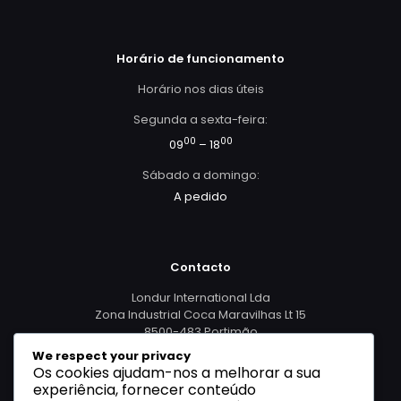
Horário de funcionamento
Horário nos dias úteis
Segunda a sexta-feira:
00
00
09
– 18
Sábado a domingo:
A pedido
Contacto
Londur International Lda
Zona Industrial Coca Maravilhas Lt 15
8500-483 Portimão
We respect your privacy
Os cookies ajudam-nos a melhorar a sua
965 479 298
experiência, fornecer conteúdo