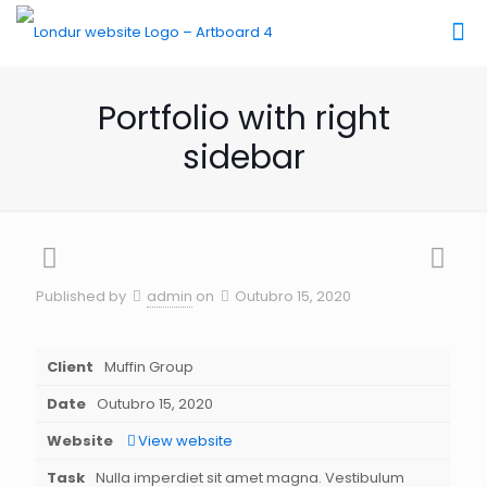
Portfolio with right
sidebar
Published by
admin
on
Outubro 15, 2020
Client
Muffin Group
Date
Outubro 15, 2020
Website
View website
Task
Nulla imperdiet sit amet magna. Vestibulum