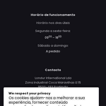
Horário de funcionamento
Horário nos dias úteis
Segunda a sexta-feira:
00
00
09
– 18
Sábado a domingo:
A pedido
Contacto
Londur International Lda
Zona Industrial Coca Maravilhas Lt 15
8500-483 Portimão
We respect your privacy
Os cookies ajudam-nos a melhorar a sua
965 479 298
experiência, fornecer conteúdo