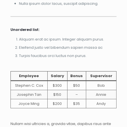
Nulla ipsum dolor lacus, suscipit adipiscing.
Unordered list:
Aliquam erat ac ipsum. Integer aliquam purus.
Eleifend justo vel bibendum sapien massa ac
Turpis faucibus orci luctus non purus.
Employee
Salary
Bonus
Supervisor
Stephen C. Cox
$300
$50
Bob
Josephin Tan
$150
–
Annie
Joyce Ming
$200
$35
Andy
Nullam wisi ultricies a, gravida vitae, dapibus risus ante