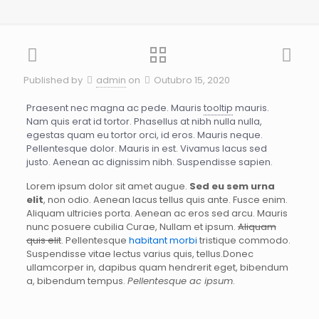
Published by
admin
on
Outubro 15, 2020
Praesent nec magna ac pede. Mauris
tooltip
mauris.
Nam quis erat id tortor. Phasellus at nibh nulla nulla,
egestas quam eu tortor orci, id eros. Mauris neque.
Pellentesque dolor. Mauris in est. Vivamus lacus sed
justo. Aenean ac dignissim nibh. Suspendisse sapien.
Lorem ipsum dolor sit amet augue.
Sed eu sem urna
elit
, non odio. Aenean lacus tellus quis ante. Fusce enim.
Aliquam ultricies porta. Aenean ac eros sed arcu. Mauris
nunc posuere cubilia Curae, Nullam et ipsum.
Aliquam
quis elit
. Pellentesque
habitant morbi
tristique commodo.
Suspendisse vitae lectus varius quis, tellus.Donec
ullamcorper in, dapibus quam hendrerit eget, bibendum
a, bibendum tempus.
Pellentesque ac ipsum
.