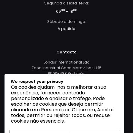
Segunda a sexta-feira:
00
00
09
– 18
Sábado a domingo:
A pedido
Contacto
Londur International Lda
Zona Industrial Coca Maravilhas Lt 15
8500-483 Portimão
We respect your privacy
Os cookies ajudam-nos a melhorar a sua
965 479 298
experiência, fornecer conteúdo
personalizado e analisar o tráfego. Pode
podcast@londurinternational.pt
escolher os cookies que deseja permitir
clicando em Personalizar. Clique em, Aceitar
todos, permitir ou rejeitar todos, ou recuse
cookies não essenciais.