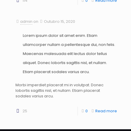
114
0
Read more
admin
on
Outubro 15, 2020
Lorem ipsum dolor sit amet enim. Etiam
ullamcorper nullam a pellentesque dui, non felis.
Maecenas malesuada elit lectus dolor tellus
aliquet. Donec lobortis sagittis nisl, et nullam.
Etiam placerat sodales varius arcu.
Morbi imperdiet placerat mi in volutpat. Donec
lobortis sagittis nisl, et nullam. Etiam placerat
sodales varius arcu.
25
0
Read more