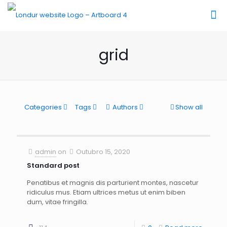
grid
Categories
Tags
Authors
Show all
admin
on
Outubro 15, 2020
Standard post
Penatibus et magnis dis parturient montes, nascetur
ridiculus mus. Etiam ultrices metus ut enim biben
dum, vitae fringilla.